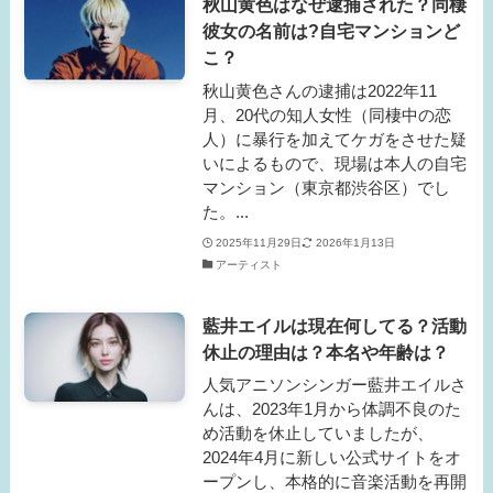
秋山黄色はなぜ逮捕された？同棲
彼女の名前は?自宅マンションど
こ？
秋山黄色さんの逮捕は2022年11
月、20代の知人女性（同棲中の恋
人）に暴行を加えてケガをさせた疑
いによるもので、現場は本人の自宅
マンション（東京都渋谷区）でし
た。...
2025年11月29日
2026年1月13日
アーティスト
藍井エイルは現在何してる？活動
休止の理由は？本名や年齢は？
人気アニソンシンガー藍井エイルさ
んは、2023年1月から体調不良のた
め活動を休止していましたが、
2024年4月に新しい公式サイトをオ
ープンし、本格的に音楽活動を再開