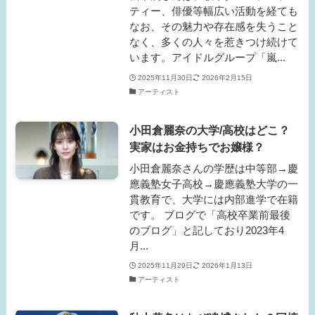
ティー、俳優等幅広い活動を経ても
なお、その魅力や存在感を失うこと
なく、多くの人々を惹きつけ続けて
います。アイドルグループ「嵐...
2025年11月30日
2026年2月15日
アーティスト
小田倉麗奈の大学/高校はどこ？
実家はお金持ちでお嬢様？
小田倉麗奈さんの学歴は中等部→慶
應義塾女子高校→慶應義塾大学の一
貫教育で、大学には内部進学で在籍
です。 ブログで「高校卒業前最後
のブログ」と記しており2023年4
月...
2025年11月29日
2026年1月13日
アーティスト