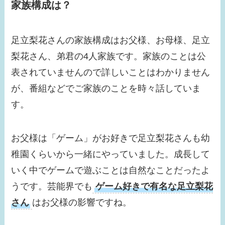
況は？
家族構成は？
【画像】小峠英二の年
足立梨花さんの家族構成はお父様、お母様、足立
収がすごい！相方西村
瑞樹との差が激しい？
梨花さん、弟君の4人家族です。家族のことは公
表されていませんので詳しいことはわかりません
【画像】小芝風花はド
が、番組などでご家族のことを時々話していま
ラマ共演者と似てる！
す。
べらぼうでの問題シー
ンが話題に！
お父様は「ゲーム」がお好きで足立梨花さんも幼
【画像】みちょぱの旦
稚園くらいから一緒にやっていました。成長して
那との馴れ初めは？す
いく中でゲームで遊ぶことは自然なことだったよ
っぴんがかわいすぎ
る！
うです。芸能界でも
ゲーム好きで有名な足立梨花
さん
はお父様の影響ですね。
【画像】浜辺美波の結