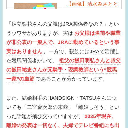
【画像】清水みさとと
サバンナ高橋の馴れ初
めは？現在の職業や近
「足立梨花さんの父親はJRA関係者なの？」とい
況は？
うウワサがありますが、実は
お父様は名前や職業
【画像】小峠英二の年
が非公表の一般人で、JRAに勤めているという事
収がすごい！相方西村
実はありません
。一方で、親族にはJRAで活躍し
瑞樹との差が激しい？
た競馬関係者がいて、
祖父の飯田明弘さんと叔父
の飯田祐史さんが元騎手・現調教師という“競馬
【画像】小芝風花はド
一家”の血筋
であることが分かっています。
ラマ共演者と似てる！
べらぼうでの問題シー
ンが話題に！
また、結婚相手のHANDSIGN・TATSUさんにつ
いても「二宮金次郎の末裔」「離婚しそう」とい
【画像】みちょぱの旦
った話題が飛び交っていますが、
2025年現在、
那との馴れ初めは？す
っぴんがかわいすぎ
離婚の発表は一切なく、夫婦でテレビ番組にも出