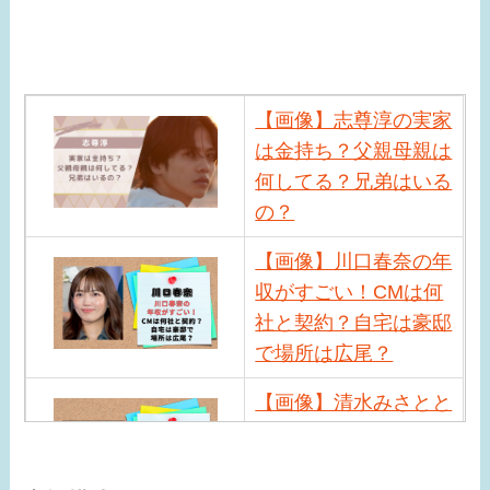
【画像】志尊淳の実家
は金持ち？父親母親は
何してる？兄弟はいる
の？
【画像】川口春奈の年
収がすごい！CMは何
社と契約？自宅は豪邸
で場所は広尾？
【画像】清水みさとと
サバンナ高橋の馴れ初
めは？現在の職業や近