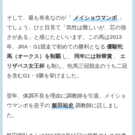
旦那はだれ？久保田悠
来とキスした？歴代彼
そして、最も有名なのが「
メイショウマンボ
」
氏３選！
でしょう。ひと目見て「気性は難しいが、芯の強
【画像】ローラは結婚
さがある」と感じたといいます。この馬は2013
してる？テレビに出な
年、JRA・G1競走で初めての勝利となる
優駿牝
い理由はなに？現在の
馬（オークス）
を制覇
し、
同年には
秋華賞
、
エ
活動は？
リザベス女王杯
も制し、牝馬三冠競走のうち二冠
を含むG1・3勝を挙げました。
翌年、体調不良を理由に調教師を引退。メイショ
ウマンボを息子の
飯田祐史
調教師に託しまし
た。