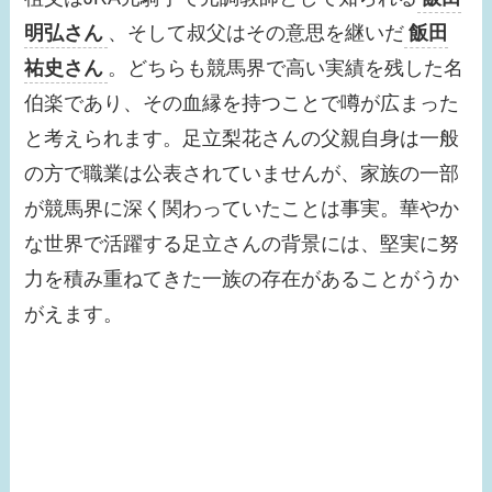
明弘さん
、そして叔父はその意思を継いだ
飯田
【画像】みちょぱの旦
祐史さん
。どちらも競馬界で高い実績を残した名
那との馴れ初めは？す
伯楽であり、その血縁を持つことで噂が広まった
っぴんがかわいすぎ
る！
と考えられます。足立梨花さんの父親自身は一般
の方で職業は公表されていませんが、家族の一部
【画像】浜辺美波の結
が競馬界に深く関わっていたことは事実。華やか
婚相手はだれ？歴代彼
な世界で活躍する足立さんの背景には、堅実に努
氏は？恋愛観も確認！
力を積み重ねてきた一族の存在があることがうか
【画像】瀧本美織の実
がえます。
家が金持ちな理由は？
父親の職業がスゴイ！
【画像】貴島明日香の
旦那はだれ？久保田悠
来とキスした？歴代彼