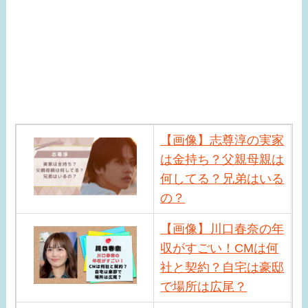
【画像】志尊淳の実家
は金持ち？父親母親は
何してる？兄弟はいる
の？
【画像】川口春奈の年
収がすごい！CMは何
社と契約？自宅は豪邸
で場所は広尾？