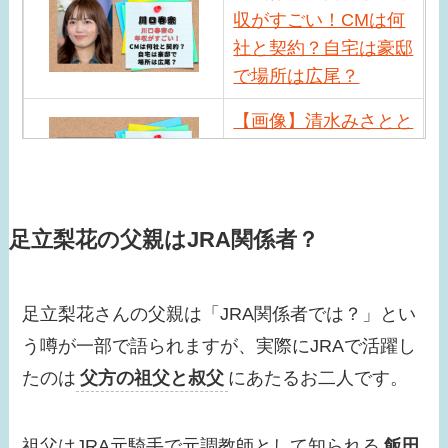
収がすごい！CMは何
社と契約？自宅は豪邸
で場所は広尾？
【画像】清水みさとと
サバンナ高橋の馴れ初
めは？現在の職業や近
況は？
足立梨花の父親はJRA関係者？
【画像】小峠英二の年
収がすごい！相方西村
瑞樹との差が激しい？
足立梨花さんの父親は「JRA関係者では？」とい
う噂が一部で語られますが、実際にJRAで活躍し
【画像】小芝風花はド
たのは
父方の祖父と叔父
にあたるお二人です。
ラマ共演者と似てる！
べらぼうでの問題シー
ンが話題に！
祖父はJRA元騎手で元調教師として知られる
飯田