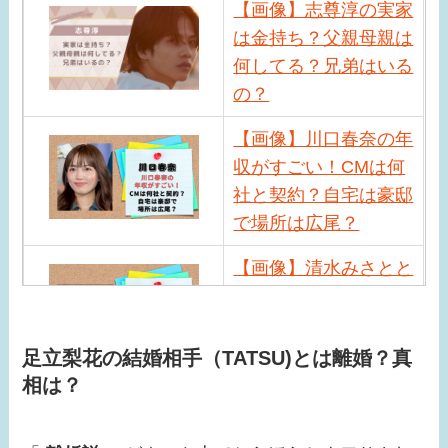
【画像】志尊淳の実家
は金持ち？父親母親は
何してる？兄弟はいる
の？
【画像】川口春奈の年
収がすごい！CMは何
社と契約？自宅は豪邸
で場所は広尾？
【画像】清水みさとと
サバンナ高橋の馴れ初
めは？現在の職業や近
況は？
足立梨花の結婚相手（TATSU)とは離婚？真
相は？
【画像】小峠英二の年
収がすごい！相方西村