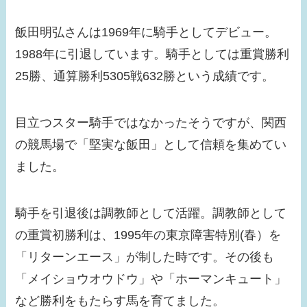
べらぼうでの問題シー
ンが話題に！
飯田明弘さんは1969年に騎手としてデビュー。
1988年に引退しています。騎手としては重賞勝利
【画像】みちょぱの旦
25勝、通算勝利5305戦632勝という成績です。
那との馴れ初めは？す
っぴんがかわいすぎ
る！
目立つスター騎手ではなかったそうですが、関西
の競馬場で「堅実な飯田」として信頼を集めてい
【画像】浜辺美波の結
ました。
婚相手はだれ？歴代彼
氏は？恋愛観も確認！
騎手を引退後は調教師として活躍。調教師として
【画像】瀧本美織の実
の重賞初勝利は、1995年の東京障害特別(春）を
家が金持ちな理由は？
「リターンエース」が制した時です。その後も
父親の職業がスゴイ！
「メイショウオウドウ」や「ホーマンキュート」
【画像】貴島明日香の
など勝利をもたらす馬を育てました。