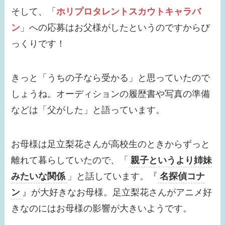
婚相手はだれ？歴代彼
そして、「
ホリプロタレントスカウトキャラバ
氏は？恋愛観も確認！
ン
」への応募はお父様がしたというのですからび
【画像】瀧本美織の実
っくりです！
家が金持ちな理由は？
父親の職業がスゴイ！
きっと「うちの子なら受かる」と思っていたので
【画像】貴島明日香の
しょうね。オーディションの履歴書や写真の準備
旦那はだれ？久保田悠
などは「父がした」と語っています。
来とキスした？歴代彼
氏３選！
お母様は足立梨花さんが高校生のときからずっと
【画像】ローラは結婚
離れて暮らしていたので、「
親子というより姉妹
してる？テレビに出な
みたいな関係
」と話しています。『
名探偵コナ
い理由はなに？現在の
ン
』が大好きなお母様。足立梨花さんがアニメ好
活動は？
きなのにはお母様の影響が大きいようです。