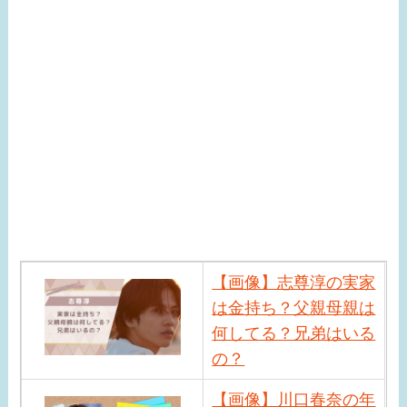
【画像】志尊淳の実家
は金持ち？父親母親は
何してる？兄弟はいる
の？
【画像】川口春奈の年