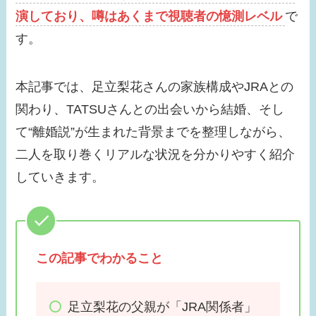
る！
演しており、噂はあくまで視聴者の憶測レベル
で
す。
【画像】浜辺美波の結
婚相手はだれ？歴代彼
氏は？恋愛観も確認！
本記事では、足立梨花さんの家族構成やJRAとの
関わり、TATSUさんとの出会いから結婚、そし
【画像】瀧本美織の実
て“離婚説”が生まれた背景までを整理しながら、
家が金持ちな理由は？
二人を取り巻くリアルな状況を分かりやすく紹介
父親の職業がスゴイ！
していきます。
【画像】貴島明日香の
旦那はだれ？久保田悠
来とキスした？歴代彼
氏３選！
この記事でわかること
【画像】ローラは結婚
足立梨花の父親が「JRA関係者」
してる？テレビに出な