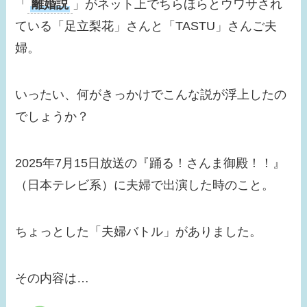
「
離婚説
」がネット上でちらほらとウワサされ
瑞樹との差が激しい？
ている「足立梨花」さんと「TASTU」さんご夫
【画像】小芝風花はド
婦。
ラマ共演者と似てる！
べらぼうでの問題シー
いったい、何がきっかけでこんな説が浮上したの
ンが話題に！
でしょうか？
【画像】みちょぱの旦
那との馴れ初めは？す
2025年7月15日放送の『踊る！さんま御殿！！』
っぴんがかわいすぎ
（日本テレビ系）に夫婦で出演した時のこと。
る！
【画像】浜辺美波の結
ちょっとした「夫婦バトル」がありました。
婚相手はだれ？歴代彼
氏は？恋愛観も確認！
その内容は…
【画像】瀧本美織の実