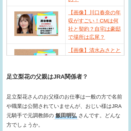
【画像】川口春奈の年
収がすごい！CMは何
社と契約？自宅は豪邸
で場所は広尾？
【画像】清水みさとと
サバンナ高橋の馴れ初
めは？現在の職業や近
況は？
足立梨花の父親はJRA関係者？
【画像】小峠英二の年
足立梨花さんのお父様のお仕事は一般の方で名前
収がすごい！相方西村
瑞樹との差が激しい？
や職業は公開されていませんが、おじい様はJRA
元騎手で元調教師の
飯田明弘
さんです。どんな
【画像】小芝風花はド
方でしょうか。
ラマ共演者と似てる！