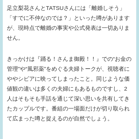
足立梨花さんとTATSUさんには「離婚しそう」
【画像】小芝風花はド
「すでに不仲なのでは？」といった噂があります
ラマ共演者と似てる！
が、現時点で離婚の事実や公式発表は一切ありま
べらぼうでの問題シー
せん。
ンが話題に！
【画像】みちょぱの旦
きっかけは『踊る！さんま御殿！！』での“お金の
那との馴れ初めは？す
管理”や“風邪薬”をめぐる夫婦トークが、視聴者に
っぴんがかわいすぎ
ややシビアに映ってしまったこと。同じような価
る！
値観の違いは多くの夫婦にもあるものですし、2
【画像】浜辺美波の結
人はそもそも手話を通じて深い思いを共有してき
婚相手はだれ？歴代彼
たカップルです。番組の一場面だけが切り取られ
氏は？恋愛観も確認！
て広まった噂と捉えるのが自然でしょう。
【画像】瀧本美織の実
家が金持ちな理由は？