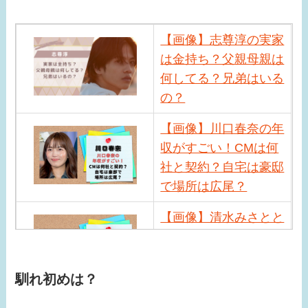
【画像】志尊淳の実家
は金持ち？父親母親は
何してる？兄弟はいる
の？
【画像】川口春奈の年
収がすごい！CMは何
社と契約？自宅は豪邸
で場所は広尾？
【画像】清水みさとと
サバンナ高橋の馴れ初
めは？現在の職業や近
況は？
馴れ初めは？