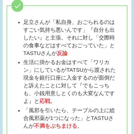
家が金持ちな理由は？
父親の職業がスゴイ！
足立さんが「私自身、おごられるのは
【画像】貴島明日香の
すごい気持ち悪いんです」『自分も出
旦那はだれ？久保田悠
したい』と主張。それに対し「交際時
来とキスした？歴代彼
の食事などはすべておごっていた」と
氏３選！
TASTUさんが
反論
生活に掛かるお金はすべて「ワリカ
【画像】ローラは結婚
ン」にしているがTATSUから渡された
してる？テレビに出な
現金を銀行口座に入金するのが面倒だ
い理由はなに？現在の
と訴えたことに対して『でもこっち
活動は？
も、小銭用意しとくのも大変なんです
よ』と
応戦
。
「風邪を引いたら、テーブルの上に総
合風邪薬が1つになった」とTASTUさ
んが
不満をぶちまける
。