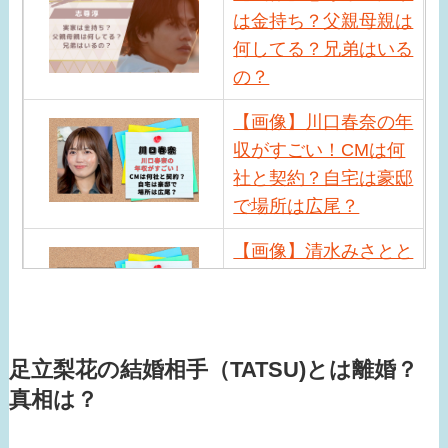
は金持ち？父親母親は
何してる？兄弟はいる
の？
【画像】川口春奈の年
収がすごい！CMは何
社と契約？自宅は豪邸
で場所は広尾？
【画像】清水みさとと
サバンナ高橋の馴れ初
めは？現在の職業や近
況は？
足立梨花の結婚相手（TATSU)とは離婚？
【画像】小峠英二の年
真相は？
収がすごい！相方西村
瑞樹との差が激しい？