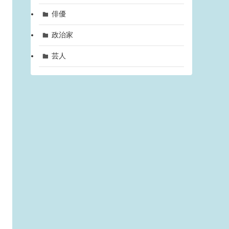
俳優
政治家
芸人