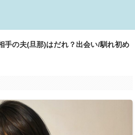
手の夫(旦那)はだれ？出会い/馴れ初め
。