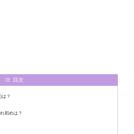
目次
)は？
馴れ初めは？