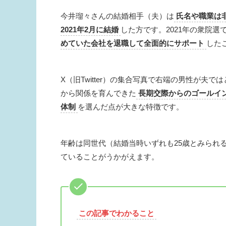
今井瑠々さんの結婚相手（夫）は
氏名や職業は
2021年2月に結婚
した方です。2021年の衆院選
めていた会社を退職して全面的にサポート
した
X（旧Twitter）の集合写真で右端の男性が夫
から関係を育んできた
長期交際からのゴールイ
体制
を選んだ点が大きな特徴です。
年齢は同世代（結婚当時いずれも25歳とみられ
ていることがうかがえます。
この記事でわかること