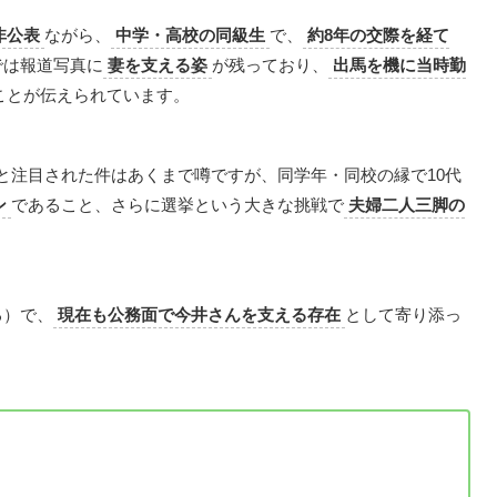
非公表
ながら、
中学・高校の同級生
で、
約8年の交際を経て
では報道写真に
妻を支える姿
が残っており、
出馬を機に当時勤
ことが伝えられています。
ではと注目された件はあくまで噂ですが、同学年・同校の縁で10代
ン
であること、さらに選挙という大きな挑戦で
夫婦二人三脚の
る）で、
現在も公務面で今井さんを支える存在
として寄り添っ