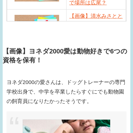
で場所は広尾？
【画像】清水みさとと
サバンナ高橋の馴れ初
めは？現在の職業や近
況は？
【画像】ヨネダ2000愛は動物好きで6つの
【画像】小峠英二の年
資格を保有！
収がすごい！相方西村
瑞樹との差が激しい？
ヨネダ2000の愛さんは、ドッグトレーナーの専門
【画像】小芝風花はド
学校出身で、中学を卒業したらすぐにでも動物園
ラマ共演者と似てる！
の飼育員になりたかったそうです。
べらぼうでの問題シー
ンが話題に！
【画像】みちょぱの旦