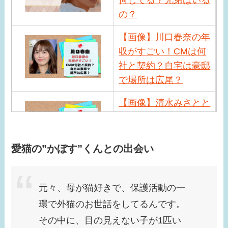
の？
【画像】川口春奈の年
収がすごい！CMは何
社と契約？自宅は豪邸
で場所は広尾？
【画像】清水みさとと
サバンナ高橋の馴れ初
めは？現在の職業や近
況は？
愛猫の”かぼす”くんとの出会い
【画像】小峠英二の年
収がすごい！相方西村
元々、母が猫好きで、保護活動の一
瑞樹との差が激しい？
環で外猫のお世話をしてるんです。
その中に、目の見えない子が1匹い
【画像】小芝風花はド