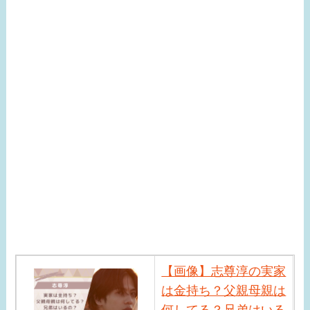
【画像】志尊淳の実家
は金持ち？父親母親は
何してる？兄弟はいる