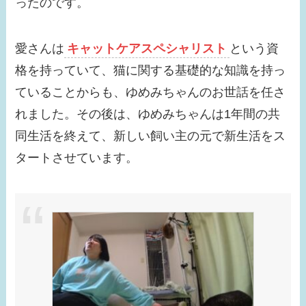
ったのです。
【画像】みちょぱの旦
那との馴れ初めは？す
愛さんは
キャットケアスペシャリスト
という資
っぴんがかわいすぎ
格を持っていて、猫に関する基礎的な知識を持っ
る！
ていることからも、ゆめみちゃんのお世話を任さ
【画像】浜辺美波の結
れました。その後は、ゆめみちゃんは1年間の共
婚相手はだれ？歴代彼
同生活を終えて、新しい飼い主の元で新生活をス
氏は？恋愛観も確認！
タートさせています。
【画像】瀧本美織の実
家が金持ちな理由は？
父親の職業がスゴイ！
【画像】貴島明日香の
旦那はだれ？久保田悠
来とキスした？歴代彼