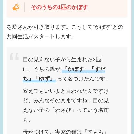
【画像】貴島明日香の
そのうちの1匹のかぼす
旦那はだれ？久保田悠
来とキスした？歴代彼
を愛さんが引き取ります。こうして”かぼす”との
氏３選！
共同生活がスタートします。
【画像】ローラは結婚
してる？テレビに出な
目の見えない子から生まれた3匹
い理由はなに？現在の
に、うちの親が
「かぼす」「すだ
活動は？
ち」「ゆず」
って名づけたんです。
変えてもいいよと言われたんですけ
ど、みんなそのままですね。目の見
えない子の「わさび」っていう名前
も、
母がつけて。実家の猫は「すもも」