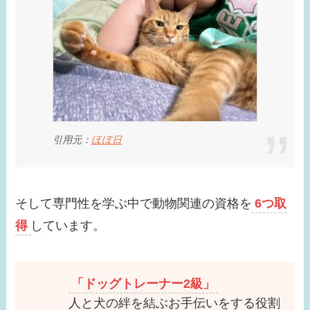
那との馴れ初めは？す
っぴんがかわいすぎ
る！
【画像】浜辺美波の結
婚相手はだれ？歴代彼
氏は？恋愛観も確認！
引用元：
ほぼ日
【画像】瀧本美織の実
家が金持ちな理由は？
父親の職業がスゴイ！
そして専門性を学ぶ中で動物関連の資格を
6つ取
【画像】貴島明日香の
得
しています。
旦那はだれ？久保田悠
来とキスした？歴代彼
氏３選！
「ドッグトレーナー2級」
人と犬の絆を結ぶお手伝いをする役割