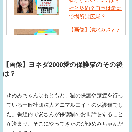
社と契約？自宅は豪邸
で場所は広尾？
【画像】清水みさとと
サバンナ高橋の馴れ初
めは？現在の職業や近
況は？
【画像】ヨネダ2000愛の保護猫のその後
【画像】小峠英二の年
は？
収がすごい！相方西村
瑞樹との差が激しい？
ゆめみちゃんはもともと、猫の保護や譲渡を行っ
【画像】小芝風花はド
ている一般社団法人アニマルエイドの保護猫でし
ラマ共演者と似てる！
た。番組内で愛さんが保護猫のお世話をすること
べらぼうでの問題シー
が決まり、そこにやってきたのがゆめみちゃんだ
ンが話題に！