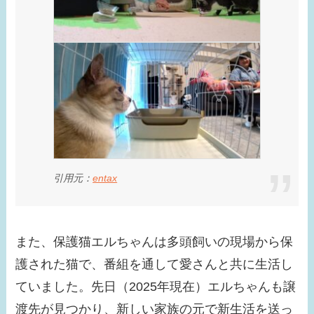
氏３選！
【画像】ローラは結婚
してる？テレビに出な
い理由はなに？現在の
活動は？
引用元：
entax
また、保護猫エルちゃんは多頭飼いの現場から保
護された猫で、番組を通して愛さんと共に生活し
ていました。先日（2025年現在）エルちゃんも譲
渡先が見つかり、新しい家族の元で新生活を送っ