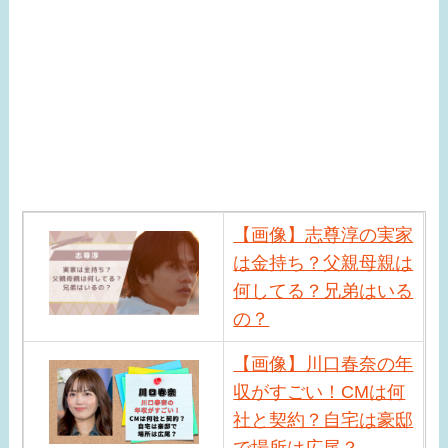
【画像】志尊淳の実家
は金持ち？父親母親は
何してる？兄弟はいる
の？
【画像】川口春奈の年
収がすごい！CMは何
社と契約？自宅は豪邸
で場所は広尾？