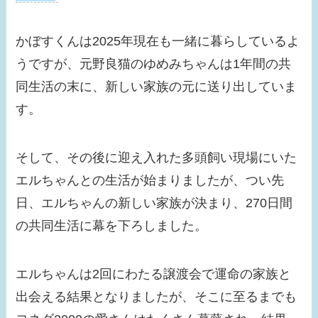
っぴんがかわいすぎ
る！
かぼすくんは2025年現在も一緒に暮らしているよ
うですが、元野良猫のゆめみちゃんは1年間の共
【画像】浜辺美波の結
同生活の末に、新しい家族の元に送り出していま
婚相手はだれ？歴代彼
氏は？恋愛観も確認！
す。
【画像】瀧本美織の実
そして、その後に迎え入れた多頭飼い現場にいた
家が金持ちな理由は？
エルちゃんとの生活が始まりましたが、つい先
父親の職業がスゴイ！
日、エルちゃんの新しい家族が決まり、270日間
【画像】貴島明日香の
の共同生活に幕を下ろしました。
旦那はだれ？久保田悠
来とキスした？歴代彼
エルちゃんは2回にわたる譲渡会で運命の家族と
氏３選！
出会える結果となりましたが、そこに至るまでも
【画像】ローラは結婚