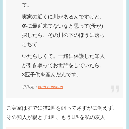
て。
ラマ共演者と似てる！
べらぼうでの問題シー
実家の近くに川があるんですけど、
ンが話題に！
冬に最近来てないなと思って(母が)
【画像】みちょぱの旦
探したら、その川の下のほうに落っ
那との馴れ初めは？す
こちて
っぴんがかわいすぎ
いたらしくて。一緒に保護した知人
る！
が引き取ってお世話をしていたら、
【画像】浜辺美波の結
3匹子供を産んだんです。
婚相手はだれ？歴代彼
引用元：
crea.bunshun
氏は？恋愛観も確認！
【画像】瀧本美織の実
ご実家はすでに猫2匹を飼ってさすがに飼えず、
家が金持ちな理由は？
その知人が親と子1匹、もう1匹を私の友人
父親の職業がスゴイ！