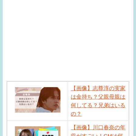
【画像】志尊淳の実家
は金持ち？父親母親は
何してる？兄弟はいる
の？
【画像】川口春奈の年
収がすごい！CMは何