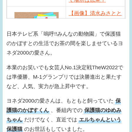
【画像】清水みさとと
サバンナ高橋の馴れ初
めは？現在の職業や近
日本テレビ系「嗚呼!!みんなの動物園」で保護猫
況は？
のかぼすとの生活でお茶の間を楽しませているヨ
【画像】小峠英二の年
ネダ2000の愛さん。
収がすごい！相方西村
本業のお笑いでも女芸人No.1決定戦TheW2022で
瑞樹との差が激しい？
は準優勝、M-1グランプリでは決勝進出と果たす
【画像】小芝風花はド
など、人気、実力が急上昇中です。
ラマ共演者と似てる！
べらぼうでの問題シー
ヨネダ2000の愛さんは、もともと飼っていた
保
ンが話題に！
護猫のかぼすくん
、番組内での
保護猫のゆめみ
ちゃん
だけでなく、直近では
エルちゃんという
【画像】みちょぱの旦
保護猫
のお世話もしていました。
那との馴れ初めは？す