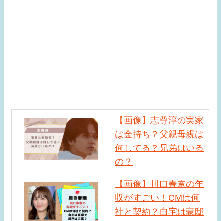
【画像】志尊淳の実家
は金持ち？父親母親は
何してる？兄弟はいる
の？
【画像】川口春奈の年
収がすごい！CMは何
社と契約？自宅は豪邸